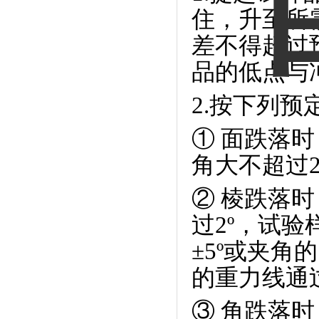
住，升至所
差不得超过
品的低点与
2.按下列
①
面跌落时
角大不超过2
②
棱跌落时
过2º，试
±5º或夹角
的重力线通
③
角跌落时