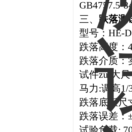
GB4757.5-8
三、
跌落测
型号：
HE-D
跌落高度：40
跌落介质：
试件zui大尺寸:
马力:调高1
跌落底板尺寸: 
跌落误差：±
试验负载: 70