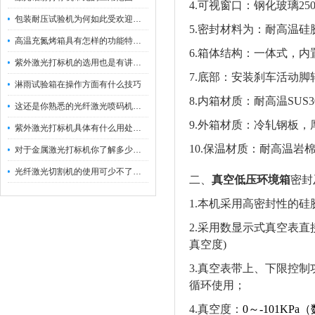
4.可视窗口：钢化玻璃250
包装耐压试验机为何如此受欢迎呢？
5.密封材料为：耐高温硅
高温充氮烤箱具有怎样的功能特点呢？
6.箱体结构：一体式，内
紫外激光打标机的选用也是有讲究的
7.底部：安装刹车活动
淋雨试验箱在操作方面有什么技巧
8.内箱材质：耐高温SU
这还是你熟悉的光纤激光喷码机吗？
9.外箱材质：冷轧钢板，
紫外激光打标机具体有什么用处呢？
10.保温材质：耐高温岩
对于金属激光打标机你了解多少呢？
光纤激光切割机的使用可少不了以下步骤
二、
真空低压环境箱
密封
1.本机采用高密封性的
2.采用数显示式真空表直接
真空度)
3.真空表带上、下限控
循环使用；
4.真空度：
0～-101K