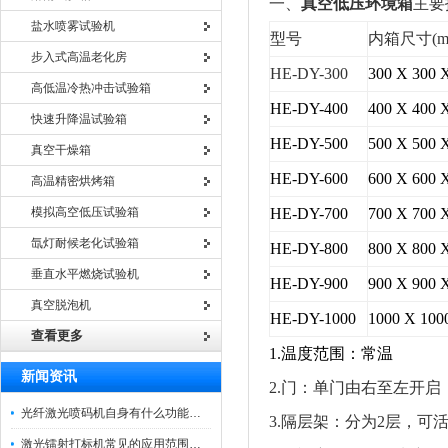
一、
真空低压环境箱
主要
盐水喷雾试验机
型号
内箱尺寸(m
步入式高温老化房
HE-DY-300
300 X 300 
高低温冷热冲击试验箱
HE-DY-400
400 X 400 
快速升降温试验箱
HE-DY-500
500 X 500 
真空干燥箱
HE-DY-600
600 X 600 
高温精密烘烤箱
模拟高空低压试验箱
HE-DY-700
700 X 700 
氙灯耐候老化试验箱
HE-DY-800
800 X 800 
垂直水平燃烧试验机
HE-DY-900
900 X 900 
真空脱泡机
HE-DY-1000
1000 X 100
查看更多
1.温度范围：常温
新闻资讯
2.门：单门由右至左开启
光纤激光喷码机自身有什么功能？不妨看看下文
3.隔层架：分为2层，可
激光镭射打标机常见的应用范围如下