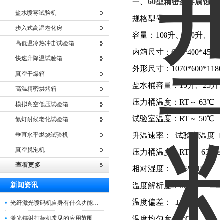
一、
60型精密盐雾腐蚀试
盐水喷雾试验机
规格型号：HE-YW-60/90/12
步入式高温老化房
容量：108升、270升、60
高低温冷热冲击试验箱
内箱尺寸：600*400*450、90
快速升降温试验箱
外形尺寸：1070*600*1180、
真空干燥箱
盐水桶容量：15升、25升
高温精密烘烤箱
压力桶温度：RT～ 63℃
模拟高空低压试验箱
试验室温度：RT～ 50℃
氙灯耐候老化试验箱
垂直水平燃烧试验机
升温速率： 试验室温度 RT→
真空脱泡机
压力桶温度：RT→+63℃≤3
查看更多
相对湿度： ≥85%HR
新闻资讯
温度解析度：0. 1℃
温度偏差： ±1℃
光纤激光喷码机自身有什么功能？不妨看看下文
激光镭射打标机常见的应用范围如下
温度均匀度：1℃