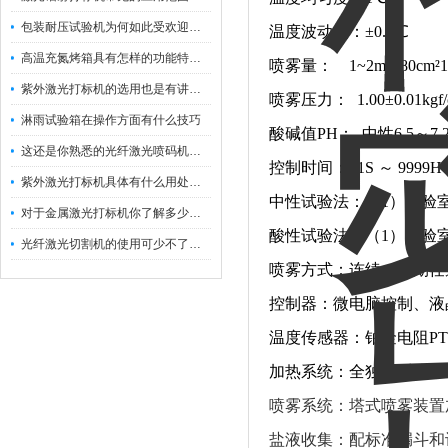
包装耐压试验机为何如此受欢迎呢？
温度波动度：±0.5℃
高温充氮烤箱具有怎样的功能特点呢？
喷雾量： 1~2mL/80c
紫外激光打标机的选用也是有讲究的
喷雾压力： 1.00±0.01kgf/
淋雨试验箱在操作方面有什么技巧
酸碱值PH： 中性6.5～7.2
这还是你熟悉的光纤激光喷码机吗？
控制时间： 1S ～ 9999
紫外激光打标机具体有什么用处呢？
中性试验法：（1）试验室：
对于金属激光打标机你了解多少呢？
酸性试验法：（1）试验室：
光纤激光切割机的使用可少不了以下步骤
喷雾方式：连续、周期任
控制器：微电脑控制、液
温度传感器：铂金电阻PT1
加热系统：全独立系统，
喷雾系统：塔式喷雾装置
盐液收集：配标准漏斗和