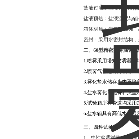
盐液过滤：吸液管处装配
盐液预热：盐液温度与箱
箱体材质：进口耐腐蚀、
密封：采用水密封结构，
二、
60型精密盐雾腐蚀试
1.喷雾采用塔式喷雾器
2.喷雾气体进行两级稳
3.雾化盐水储存为内置
4.盐水雾化前配备石英
5.试验箱所有管道均采
6.盐水箱具有高低水位显
三、四种
试验：
1、中性盐雾试验(NSS)试