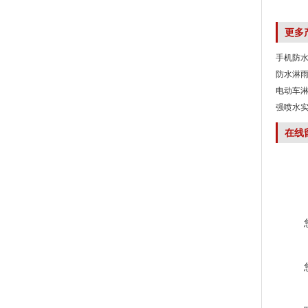
更多
手机防
防水淋
电动车淋
强喷水实
在线