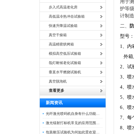
用于
步入式高温老化房
护等级G
计制
高低温冷热冲击试验箱
二、
快速升降温试验箱
真空干燥箱
型号：H
高温精密烘烤箱
1、内
模拟高空低压试验箱
外箱尺
氙灯耐候老化试验箱
2、试
垂直水平燃烧试验机
3、喷
真空脱泡机
4、喷
查看更多
5、喷
新闻资讯
6、喷
光纤激光喷码机自身有什么功能？不妨看看下文
7、每个
激光镭射打标机常见的应用范围如下
8、喷
包装耐压试验机为何如此受欢迎呢？