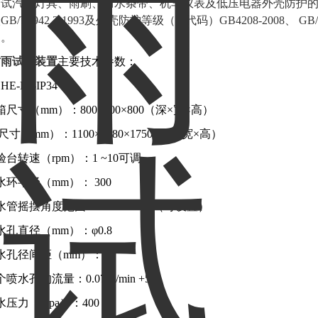
测试汽车灯具、雨刷、防水条带、机车仪表及低压电器外壳防护
B/T4942.2-1993及外壳防护等级（IP代码）GB4208-2008、 
造。
防雨试验装置
主要技术参数：
E-LY-IP34
箱尺寸（mm）：800×800×800（深×宽×高）
寸（mm）：1100×1480×1750（深×宽×高）
验台转速（rpm）：1 ~10可调
水环半径（mm）： 300
水管摇摆角度范围：45° 90°160°（可设置）
水孔直径（mm）：φ0.8
水孔径间距（mm）：50
喷水孔的流量：0.07 L/min +5%
水压力（Kpa）：400