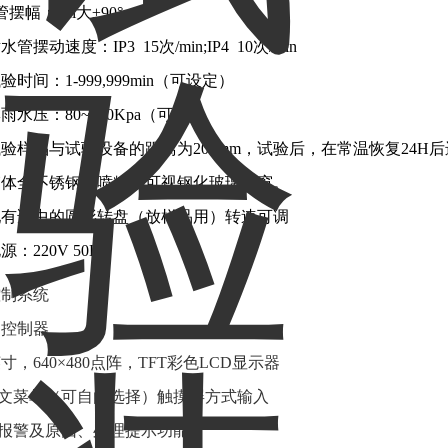
摆幅：zui大±90°
水管摆动速度：IP3 15次/min;IP4 10次/min
验时间：1-999,999min（可设定）
淋雨水压：80~100Kpa（可调）
试验样品与试验设备的距离为200mm，试验后，在常温恢复24H
箱体全不锈钢或喷粉，可视钢化玻璃视窗。
配有适中的圆形转盘（放样品用）转速可调
源：220V 50Hz
控制系统
脑控制器
7英寸，640×480点阵，TFT彩色LCD显示器
英文菜单（可自由选择）触摸屏方式输入
障报警及原因、处理提示功能