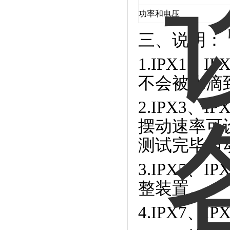
功率和电压
三、
说明：
1.IPX1
不会被水滴
2.IPX3、
摆动速率可
测试完毕自
3.IPX5
整装置。
4.IPX7、