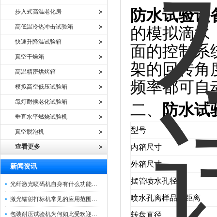
防水试验设
步入式高温老化房
高低温冷热冲击试验箱
的模拟滴水
快速升降温试验箱
面的控制系
真空干燥箱
架的回转角
高温精密烘烤箱
频率都可自
模拟高空低压试验箱
氙灯耐候老化试验箱
二、
防水试
垂直水平燃烧试验机
型号
真空脱泡机
查看更多
内箱尺寸
外箱尺寸
新闻资讯
摆管喷水孔径
光纤激光喷码机自身有什么功能？不妨看看下文
喷水孔离样品的距离
激光镭射打标机常见的应用范围如下
包装耐压试验机为何如此受欢迎呢？
转盘直径