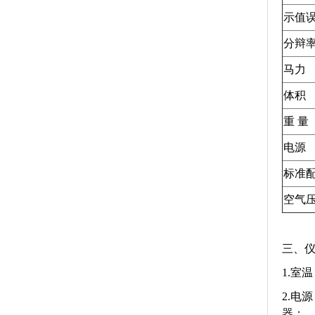
示值
分辩
马力
体积
重 量
电源
标准
空气
三、仪
1.室温
2.电
器；