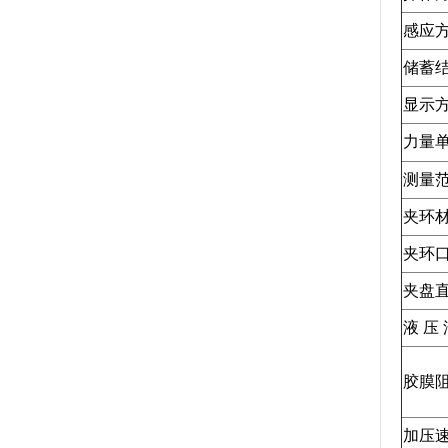
感应
储蓄
显示
力量
测量
夹环
夹环
夹盘
液 压 
胶膜
加压