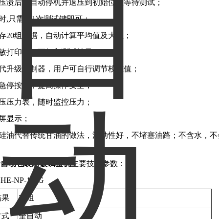
板压溃后，自动停机并退压到初始位置等待测试；
试时,只需按1次测试键即可；
储存20组数据，自动计算平均值及大值；
热敏打印机，可打印测试结果；
三代升级控制器，用户可自行调节校准值；
有急停按钮，提高操作安全；
气压压力表，随时监控压力；
晶屏显示；
用硅油代替传统甘油的做法，流动性好，不堵塞油路；不含水，
全自动包装耐破试验机
主要技术参数：
E-NP-100G
结果
20组
方式
全自动