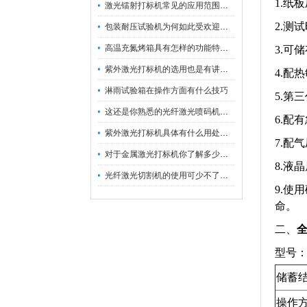
1.纸
激光镭射打标机常见的应用范围如下
2.测
包装耐压试验机为何如此受欢迎呢？
高温充氮烤箱具有怎样的功能特点呢？
3.可
紫外激光打标机的选用也是有讲究的
4.配
淋雨试验箱在操作方面有什么技巧
5.第
这还是你熟悉的光纤激光喷码机吗？
6.配
紫外激光打标机具体有什么用处呢？
7.配
对于金属激光打标机你了解多少呢？
8.液
光纤激光切割机的使用可少不了以下步骤
9.使
命。
二、
型号：H
储蓄
操作