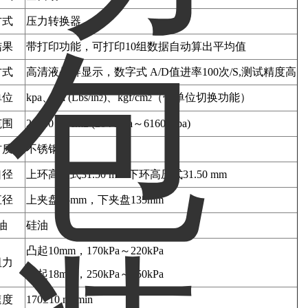
方式
压力转换器
结果
带打印功能，可打印10组数据自动算出平均值
方式
高清液晶屏显示，数字式 A/D值进率100次/S,测试精度高
单位
kpa、psi (Lbs/in
)、kgf/cm
（带单位切换功能）
2
2
范围
2～60 kg/cm2 (204 Kpa～6160 Kpa)
材质
不锈钢
口径
上环高压式31.50 mm/下环高压式31.50 mm
直径
上夹盘95mm，下夹盘135mm
油
硅油
凸起10mm，170kPa～220kPa
阻力
凸起18mm，250kPa～350kPa
速度
170±10 ml/min