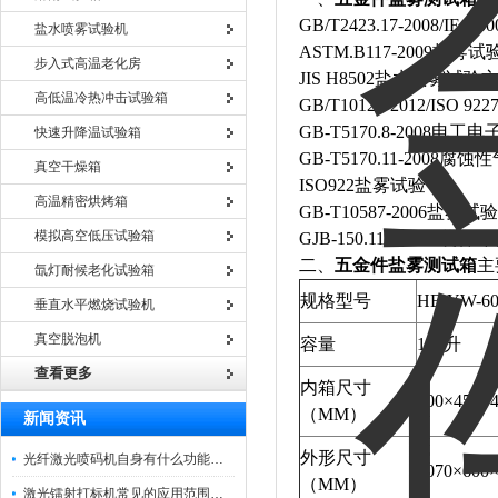
GB/T2423.17-2008/IEC 60
盐水喷雾试验机
ASTM.B117-2009
盐雾试
步入式高温老化房
JIS H8502
盐水喷雾试验
高低温冷热冲击试验箱
GB/T10125-2012/ISO 9227
GB-T5170.8-2008
电工电
快速升降温试验箱
GB-T5170.11-2008
腐蚀性
真空干燥箱
ISO922
盐雾试验
高温精密烘烤箱
GB-T10587-2006
盐雾试验
模拟高空低压试验箱
GJB-150.11A-2009
装备环
二、
五金件盐雾测试箱
主
氙灯耐候老化试验箱
规格型号
HE-YW-6
垂直水平燃烧试验机
真空脱泡机
容量
108升
查看更多
内箱尺寸
600×450×
（MM）
新闻资讯
外形尺寸
光纤激光喷码机自身有什么功能？不妨看看下文
1070×600×
（MM）
激光镭射打标机常见的应用范围如下