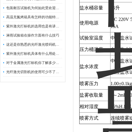
盐水桶容量
15升
包装耐压试验机为何如此受欢迎呢？
高温充氮烤箱具有怎样的功能特点呢？
AC 220V 
使用电源
15A
紫外激光打标机的选用也是有讲究的
淋雨试验箱在操作方面有什么技巧
试验室温度
中性盐水试
这还是你熟悉的光纤激光喷码机吗？
压力桶温度
中性盐水试
紫外激光打标机具体有什么用处呢？
中性盐水试
对于金属激光打标机你了解多少呢？
盐水浓度
酸性盐水试
光纤激光切割机的使用可少不了以下步骤
喷雾压力
1.00±0.1kg
盐雾收取量
1～2mL
相对湿度
85%H.R
喷雾方式
连续喷雾