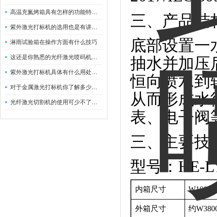
高温充氮烤箱具有怎样的功能特点呢？
三、产品结
紫外激光打标机的选用也是有讲究的
底部设置一
淋雨试验箱在操作方面有什么技巧
这还是你熟悉的光纤激光喷码机吗？
抽水并加压
紫外激光打标机具体有什么用处呢？
恒向喷水到
对于金属激光打标机你了解多少呢？
从而形成水
光纤激光切割机的使用可少不了以下步骤
表、电子阀
三、主要技
型号：HE-LY
内箱尺寸
W1000×
外箱尺寸
约W3800