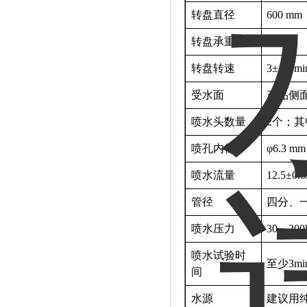
转盘直径
600 mm
转盘承重
20 kg
转盘转速
3±1R/mi
受水面
产品侧
喷水头数量
2个；其
喷孔内径
φ6.3 m
喷水流量
12.5±0
管径
四分、
喷水压力
30～2
喷水试验时
至少3m
间
水源
建议用