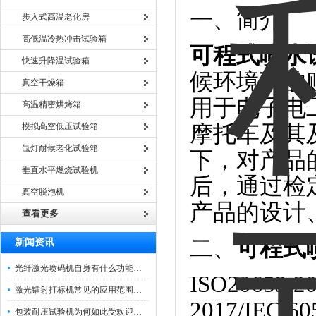
一、简介
步入式高温老化房
高低温冷热冲击试验箱
可程式喷水
快速升降温试验箱
候环境下的
真空干燥箱
用于电子电
高温精密烘烤箱
模拟高空低压试验箱
摩托车及其
氙灯耐候老化试验箱
下，对产品
垂直水平燃烧试验机
后，通过检
真空脱泡机
产品的设计
查看更多
二、
可程式
新闻资讯
光纤激光喷码机自身有什么功能？不妨看看下文
ISO20653:2
激光镭射打标机常见的应用范围如下
2017/IEC 
包装耐压试验机为何如此受欢迎呢？