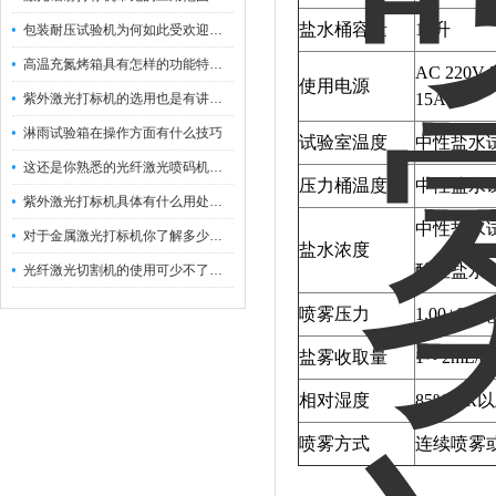
盐水桶容量
15升
包装耐压试验机为何如此受欢迎呢？
高温充氮烤箱具有怎样的功能特点呢？
AC 220V 
使用电源
15A
紫外激光打标机的选用也是有讲究的
淋雨试验箱在操作方面有什么技巧
试验室温度
中性盐水试
这还是你熟悉的光纤激光喷码机吗？
压力桶温度
中性盐水试
紫外激光打标机具体有什么用处呢？
中性盐水试
对于金属激光打标机你了解多少呢？
盐水浓度
酸性盐水试
光纤激光切割机的使用可少不了以下步骤
喷雾压力
1.00±0.1kg
盐雾收取量
1～2mL
相对湿度
85%H.R
喷雾方式
连续喷雾