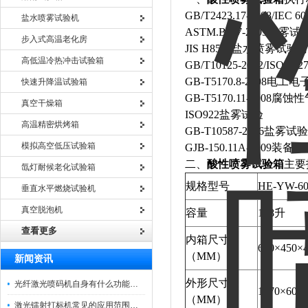
GB/T2423.17-2008/IEC 60
盐水喷雾试验机
ASTM.B117-2009
盐雾试
步入式高温老化房
JIS H8502
盐水喷雾试验
高低温冷热冲击试验箱
GB/T10125-2012/ISO 9227
GB-T5170.8-2008
电工电
快速升降温试验箱
GB-T5170.11-2008
腐蚀性
真空干燥箱
ISO922
盐雾试验
高温精密烘烤箱
GB-T10587-2006
盐雾试验
模拟高空低压试验箱
GJB-150.11A-2009
装备环
二、
酸性喷雾试验箱
主要
氙灯耐候老化试验箱
规格型号
HE-YW-6
垂直水平燃烧试验机
真空脱泡机
容量
108升
查看更多
内箱尺寸
600×450×
（MM）
新闻资讯
外形尺寸
光纤激光喷码机自身有什么功能？不妨看看下文
1070×600×
（MM）
激光镭射打标机常见的应用范围如下