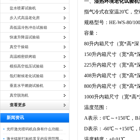
一、
湿热环境老化试验机
盐水喷雾试验机
指气冷式在室温20℃，空
步入式高温老化房
规格型号：HE-WS-80/100/
高低温冷热冲击试验箱
容量：
快速升降温试验箱
80升内箱尺寸（宽*高*深）：
真空干燥箱
150升内箱尺寸（宽*高*深）
高温精密烘烤箱
225升内箱尺寸（宽*高*深）
模拟高空低压试验箱
408升内箱尺寸（宽*高*深）
氙灯耐候老化试验箱
垂直水平燃烧试验机
800升内箱尺寸（宽*高*深）
真空脱泡机
1000升内箱尺寸（宽*高*深）
查看更多
温度范围：
新闻资讯
A表示：0℃～+150℃，B表
D表示：-60℃～+150℃，
光纤激光喷码机自身有什么功能？不妨看看下文
激光镭射打标机常见的应用范围如下
温度精度：±0.01℃